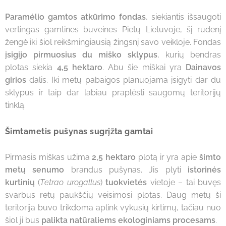
Paramėlio gamtos atkūrimo fondas
, siekiantis išsaugoti
vertingas gamtines buveines Pietų Lietuvoje, šį rudenį
žengė iki šiol reikšmingiausią žingsnį savo veikloje. Fondas
įsigijo pirmuosius du miško sklypus
, kurių bendras
plotas siekia
4,5 hektaro
. Abu šie miškai yra
Dainavos
girios
dalis. Iki metų pabaigos planuojama įsigyti dar du
sklypus ir taip dar labiau praplėsti saugomų teritorijų
tinklą.
Šimtametis pušynas sugrįžta gamtai
Pirmasis miškas užima
2,5 hektaro
plotą ir yra apie
šimto
metų senumo
brandus pušynas. Jis plyti
istorinės
kurtinių
(
Tetrao urogallus
)
tuokvietės
vietoje – tai buvęs
svarbus retų paukščių veisimosi plotas. Daug metų ši
teritorija buvo trikdoma aplink vykusių kirtimų, tačiau nuo
šiol ji bus
palikta natūraliems ekologiniams procesams
.