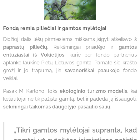
Fondą remia piliečiai ir gamtos mylėtojai
Didžioji dalis lėšų pirmiesiems miškams įsigyti atkeliavo iš
paprastų piliečių
. Reikšmingai prisidėjo ir
gamtos
entuziastai iš Vokietijos
, kurie per fondo partnerius
aplankė laukinę Pietų Lietuvos gamtą. Pamatę šio krašto
grožį ir jo trapumą, jie
savanoriškai paaukojo
fondo
veiklai.
Pasak M. Karlono, toks
ekologinio turizmo modelis
, kai
keliautojai ne tik pažįsta gamtą, bet ir padeda ją išsaugoti,
sėkmingai taikomas daugelyje pasaulio šalių
:
„Tikri gamtos mylėtojai supranta, kad