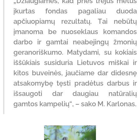
„Džiaugiamės, kad prieš trejus metus
įkurtas fondas pagaliau duoda
apčiuopiamų rezultatų. Tai nebūtų
įmanoma be nuoseklaus komandos
darbo ir gamtai neabejingų žmonių
geranoriškumo. Matydami, su kokiais
iššūkiais susiduria Lietuvos miškai ir
kitos buveinės, jaučiame dar didesnę
atsakomybę tęsti pradėtus darbus ir
išsaugoti dar daugiau natūralių
gamtos kampelių“, – sako M. Karlonas.