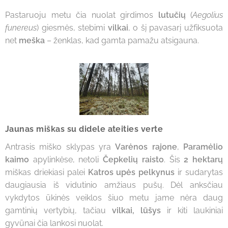
Pastaruoju metu čia nuolat girdimos
lutučių
(
Aegolius
funereus
) giesmės, stebimi
vilkai
, o šį pavasarį užfiksuota
net
meška
– ženklas, kad gamta pamažu atsigauna.
Jaunas miškas su didele ateities verte
Antrasis miško sklypas yra
Varėnos rajone
,
Paramėlio
kaimo
apylinkėse, netoli
Čepkelių raisto
. Šis
2 hektarų
miškas driekiasi palei
Katros upės pelkynus
ir sudarytas
daugiausia iš vidutinio amžiaus pušų. Dėl anksčiau
vykdytos ūkinės veiklos šiuo metu jame nėra daug
gamtinių vertybių, tačiau
vilkai, lūšys
ir kiti laukiniai
gyvūnai čia lankosi nuolat.