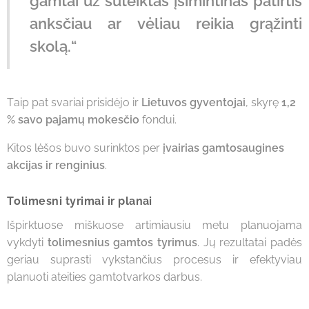
gamtai už suteiktas įsimintinas patirtis
anksčiau ar vėliau reikia grąžinti
skolą.“
Taip pat svariai prisidėjo ir
Lietuvos gyventojai
, skyrę
1,2
% savo pajamų mokesčio
fondui.
Kitos lėšos buvo surinktos per
įvairias gamtosaugines
akcijas ir renginius
.
Tolimesni tyrimai ir planai
Išpirktuose miškuose artimiausiu metu planuojama
vykdyti
tolimesnius gamtos tyrimus
. Jų rezultatai padės
geriau suprasti vykstančius procesus ir efektyviau
planuoti ateities gamtotvarkos darbus.