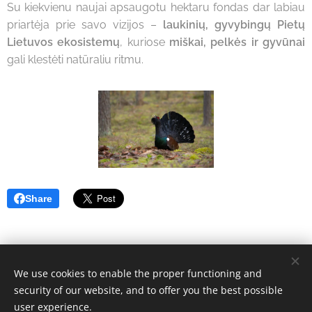
Su kiekvienu naujai apsaugotu hektaru fondas dar labiau
priartėja prie savo vizijos –
laukinių, gyvybingų Pietų
Lietuvos ekosistemų
, kuriose
miškai, pelkės ir gyvūnai
gali klestėti natūraliu ritmu.
Share
We use cookies to enable the proper functioning and
© 2026 Nature Restoration Fund | Visos teisės saugomos.
security of our website, and to offer you the best possible
Cookies
user experience.