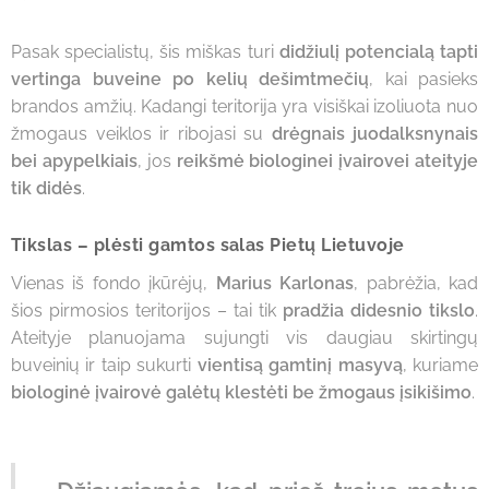
Pasak specialistų, šis miškas turi
didžiulį potencialą tapti
vertinga buveine po kelių dešimtmečių
, kai pasieks
brandos amžių. Kadangi teritorija yra visiškai izoliuota nuo
žmogaus veiklos ir ribojasi su
drėgnais juodalksnynais
bei apypelkiais
, jos
reikšmė biologinei įvairovei ateityje
tik didės
.
Tikslas – plėsti gamtos salas Pietų Lietuvoje
Vienas iš fondo įkūrėjų,
Marius Karlonas
, pabrėžia, kad
šios pirmosios teritorijos – tai tik
pradžia didesnio tikslo
.
Ateityje planuojama sujungti vis daugiau skirtingų
buveinių ir taip sukurti
vientisą gamtinį masyvą
, kuriame
biologinė įvairovė galėtų klestėti be žmogaus įsikišimo
.