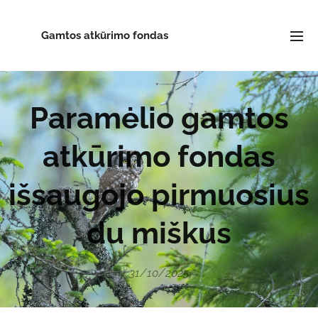
Gamtos atkūrimo fondas
Paramėlio gamtos
atkūrimo fondas
išsaugojo pirmuosius
du miškus
31/10/2025