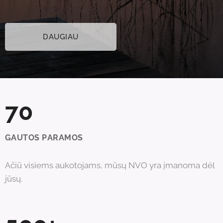
DAUGIAU
70
GAUTOS PARAMOS
Ačiū visiems aukotojams, mūsų NVO yra įmanoma dėl
jūsų.