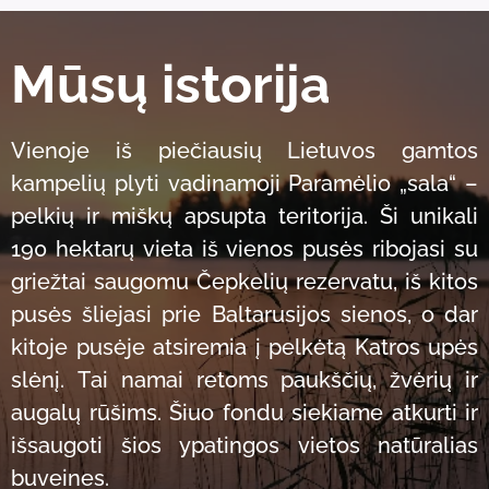
Mūsų istorija
Vienoje iš piečiausių Lietuvos gamtos
kampelių plyti vadinamoji Paramėlio „sala“ –
pelkių ir miškų apsupta teritorija. Ši unikali
190 hektarų vieta iš vienos pusės ribojasi su
griežtai saugomu Čepkelių rezervatu, iš kitos
pusės šliejasi prie Baltarusijos sienos, o dar
kitoje pusėje atsiremia į pelkėtą Katros upės
slėnį. Tai namai retoms paukščių, žvėrių ir
augalų rūšims. Šiuo fondu siekiame atkurti ir
išsaugoti šios ypatingos vietos natūralias
buveines.