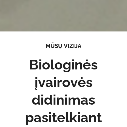
MŪSŲ VIZIJA
Biologinės
įvairovės
didinimas
pasitelkiant