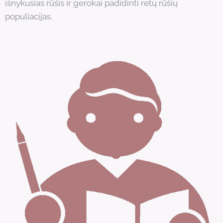
išnykusias rūšis ir gerokai padidinti retų rūšių
populiacijas.