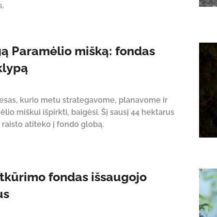
.
ą Paramėlio mišką: fondas
klypą
esas, kurio metu strategavome, planavome ir
o miškui išpirkti, baigėsi. Šį sausį 44 hektarus
raisto atiteko į fondo globą.
tkūrimo fondas išsaugojo
us