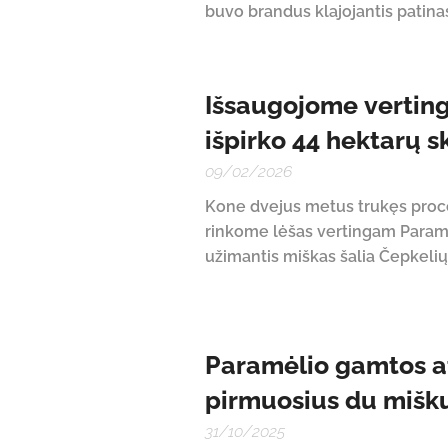
buvo brandus klajojantis patinas
Išsaugojome verting
išpirko 44 hektarų s
09/02/2026
Kone dvejus metus trukęs proc
rinkome lėšas vertingam Paramėli
užimantis miškas šalia Čepkelių 
Paramėlio gamtos a
pirmuosius du mišk
31/10/2025