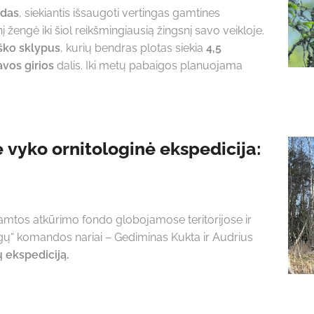
ndas
, siekiantis išsaugoti vertingas gamtines
į žengė iki šiol reikšmingiausią žingsnį savo veikloje.
iško sklypus
, kurių bendras plotas siekia
4,5
vos girios
dalis. Iki metų pabaigos planuojama
 vyko ornitologinė ekspedicija:
amtos atkūrimo fondo globojamose teritorijose ir
gų“ komandos nariai – Gediminas Kukta ir Audrius
nų
ekspediciją.