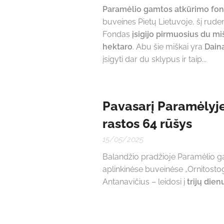
Paramėlio gamtos atkūrimo fo
buveines Pietų Lietuvoje, šį ruden
Fondas
įsigijo pirmuosius du m
hektaro
. Abu šie miškai yra
Daina
įsigyti dar du sklypus ir taip...
Pavasarį Paramėlyje
rastos 64 rūšys
15/05/2025
Balandžio pradžioje Paramėlio g
aplinkinėse buveinėse „Ornitosto
Antanavičius – leidosi į
trijų die