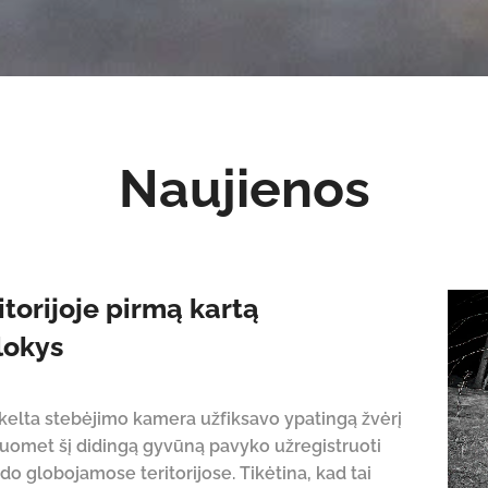
Naujienos
torijoje pirmą kartą
lokys
škelta stebėjimo kamera užfiksavo ypatingą žvėrį
, kuomet šį didingą gyvūną pavyko užregistruoti
 globojamose teritorijose. Tikėtina, kad tai