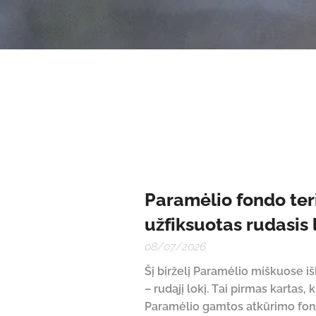
Paramėlio fondo teri
užfiksuotas rudasis 
08/07/2026
Šį birželį Paramėlio miškuose i
– rudąjį lokį. Tai pirmas kartas
Paramėlio gamtos atkūrimo fondo