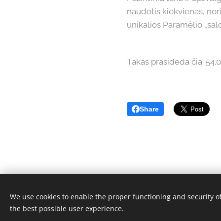
naudotis kiekvienas, nori
unikalios Paramėlio „sal
Takas prasideda čia: 54
Share
We use cookies to enable the proper functioning and security of
© 2026 Nature Restoration Fund | Visos teisės
the best possible user experience.
Cookies