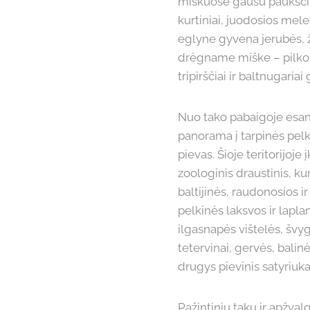
miškuose gausu paukšči
kurtiniai, juodosios mel
eglyne gyvena jerubės, ž
drėgname miške – pilkosi
tripirščiai ir baltnugariai 
Nuo tako pabaigoje esanč
panorama į tarpinės pelk
pievas. Šioje teritorijoje
zoologinis draustinis, k
baltijinės, raudonosios 
pelkinės laksvos ir lapla
ilgasnapės vištelės, švy
tetervinai, gervės, balin
drugys pievinis satyriuka
Pažintiniu taku ir apžval