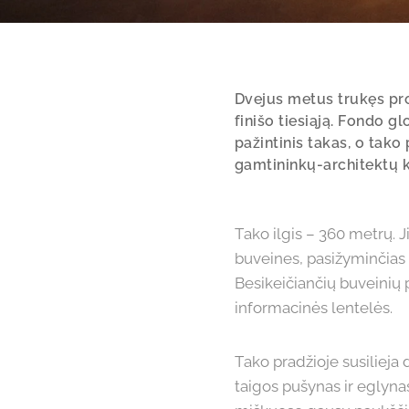
Dvejus metus trukęs pro
finišo tiesiąją. Fondo g
pažintinis takas, o tak
gamtininkų-architektų 
Tako ilgis – 360 metrų. 
buveines, pasižyminčias 
Besikeičiančių buveinių 
informacinės lentelės.
Tako pradžioje susilieja 
taigos pušynas ir eglyna