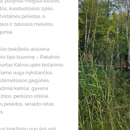
ų. pušynus mėgsta lututės,
etos, kuoduotosios zylės,
virblinės pelėdos, o
os ir žaliosios meletos,
geniai.
io bokštelio atsiveria
ės tipo buveinę – Pakatrės
 įkurtas Katros upės botaninis-
uriame auga nykstančios
ir dėmėtosios gegūnės,
ndiniai karklai, gyvena
gždos, perkūno oželiai,
ės pelėdos, skraido retas
s.
gos bokšteliu nuo šiol gali