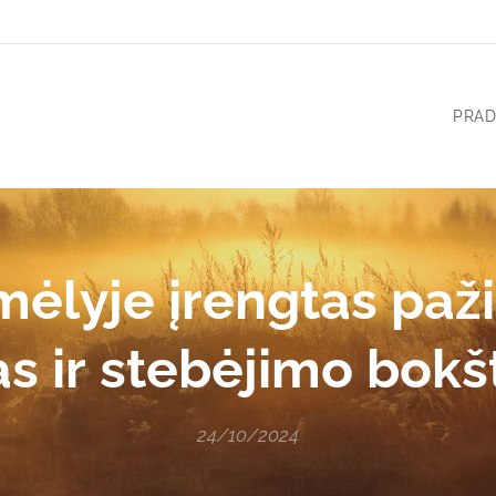
PRAD
ėlyje įrengtas paži
s ir stebėjimo bokš
24/10/2024