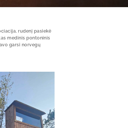
ciacija, rudenį pasiekė
stas medinis pontoninis
tavo garsi norvegų