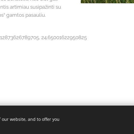
ntis artimiau susipažinti su
os“ gamtos pasauliu.
.012873626789705, 24.65001622950825
 our website, and to offer you
 saugomos.