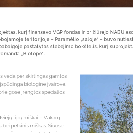
jektas, kurį finansavo VGP fondas ir prižiūrėjo NABU aso
lobojamoje teritorijoje – Paramėlio „saloje“ – buvo nutie
o pabaigoje pastatytas stebėjimo bokštelis, kurį suprojek
komanda „Biotope“.
Jis veda per skirtingas gamtos
įspūdinga biologine įvairove.
prieigose įrengtos specialios
dviejų tipų miškai – Vakarų
s bei pelkinis miškas. Šiuose